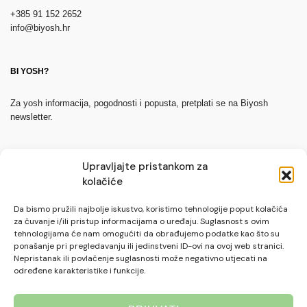
+385 91 152 2652
info@biyosh.hr
BI YOSH?
Za yosh informacija, pogodnosti i popusta, pretplati se na Biyosh
newsletter.
Upravljajte pristankom za
kolačiće
Da bismo pružili najbolje iskustvo, koristimo tehnologije poput kolačića
za čuvanje i/ili pristup informacijama o uređaju. Suglasnost s ovim
PRETPLATI SE
tehnologijama će nam omogućiti da obrađujemo podatke kao što su
ponašanje pri pregledavanju ili jedinstveni ID-ovi na ovoj web stranici.
Nepristanak ili povlačenje suglasnosti može negativno utjecati na
određene karakteristike i funkcije.