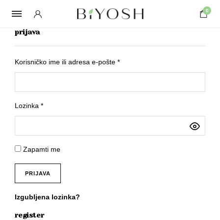
0
prijava
Required
Korisničko ime ili adresa e-pošte
*
Required
Lozinka
*
Zapamti me
PRIJAVA
Izgubljena lozinka?
register