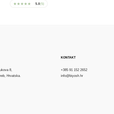
★★★★★
★★★★★
5.0
(5)
KONTAKT
ukova 8,
+385 91 152 2652
reb, Hrvatska.
info@biyosh.hr