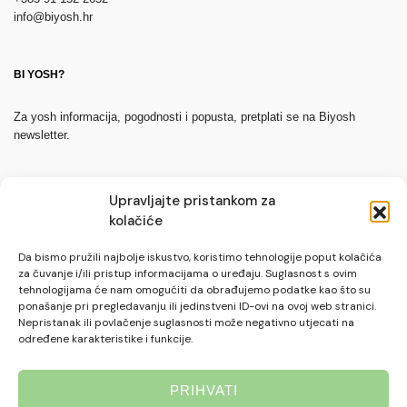
info@biyosh.hr
BI YOSH?
Za yosh informacija, pogodnosti i popusta, pretplati se na Biyosh
newsletter.
Upravljajte pristankom za
kolačiće
Da bismo pružili najbolje iskustvo, koristimo tehnologije poput kolačića
za čuvanje i/ili pristup informacijama o uređaju. Suglasnost s ovim
PRETPLATI SE
tehnologijama će nam omogućiti da obrađujemo podatke kao što su
ponašanje pri pregledavanju ili jedinstveni ID-ovi na ovoj web stranici.
Nepristanak ili povlačenje suglasnosti može negativno utjecati na
određene karakteristike i funkcije.
PRIHVATI