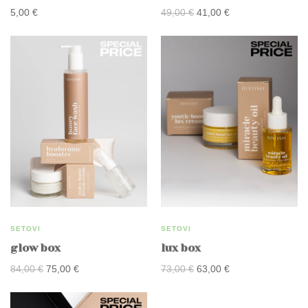
Izvorna
Trenutna
5,00
€
49,00
€
41,00
€
cijena
cijena
bila
je:
je:
41,00 €.
49,00 €.
SETOVI
SETOVI
glow box
lux box
Izvorna
Trenutna
Izvorna
Trenutna
84,00
€
75,00
€
73,00
€
63,00
€
cijena
cijena
cijena
cijena
bila
je:
bila
je: